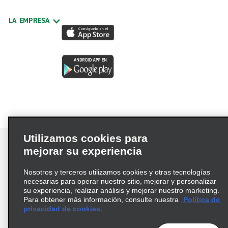
LA EMPRESA
Utilizamos cookies para
mejorar su experiencia
Nosotros y terceros utilizamos cookies y otras tecnologías
Términos de uso
Política de privacidad
necesarias para operar nuestro sitio, mejorar y personalizar
Política de cookies
su experiencia, realizar análisis y mejorar nuestro marketing.
Para obtener más información, consulte nuestra
Política de
Información de Salud del Consumidor
privacidad de cookies.
Opciones de privacidad
AdChoices