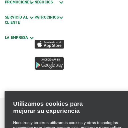
PROMOCIONES
NEGOCIOS
SERVICIO AL
PATROCINIOS
CLIENTE
LA EMPRESA
Utilizamos cookies para
mejorar su experiencia
Nosotros y terceros utilizamos cookies y otras tecnologías
Términos de uso
Política de privacidad
necesarias para operar nuestro sitio, mejorar y personalizar