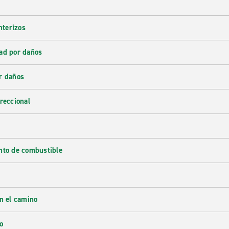
nterizos
ad por daños
r daños
reccional
nto de combustible
en el camino
o