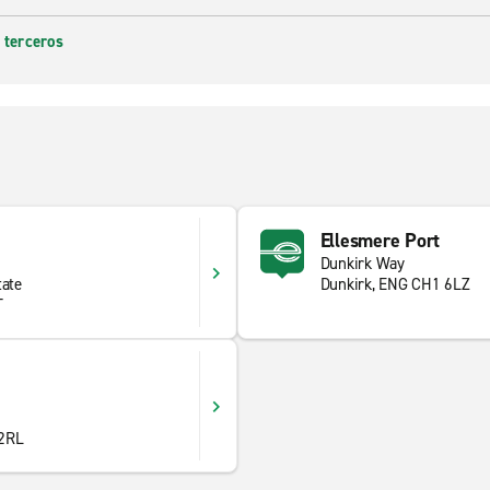
 terceros
Ellesmere Port
Dunkirk Way
tate
Dunkirk, ENG CH1 6LZ
T
 2RL