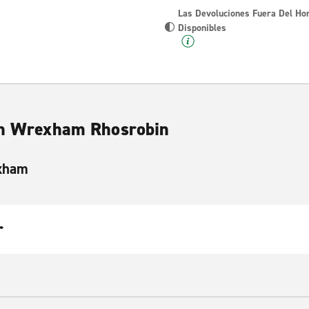
Las Devoluciones Fuera Del Ho
Disponibles
 en Wrexham Rhosrobin
exham
r