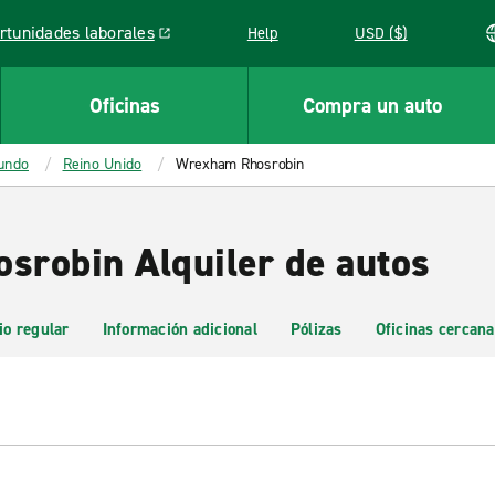
rtunidades laborales
Help
USD ($)
k opens in a new window
Oficinas
Compra un auto
mundo
Reino Unido
Wrexham Rhosrobin
robin Alquiler de autos
io regular
Información adicional
Pólizas
Oficinas cercana