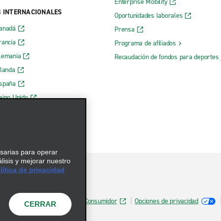
Enterprise Mobility
B INTERNACIONALES
Oportunidades laborales
Canadá
Prensa
rancia
Programa de afiliados
lemania
Recaudación de fondos para deportes 
rlanda
España
eino Unido
esarias para operar
álisis y mejorar nuestro
ítica de privacidad
Información de Salud del Consumidor
Opciones de privacidad
CERRAR