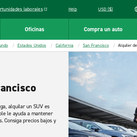
rtunidades laborales
Help
USD ($)
k opens in a new window
Oficinas
Compra un auto
mundo
Estados Unidos
California
San Francisco
Alquiler d
rancisco
ga, alquilar un SUV es
ible le ayuda a mantener
s. Consiga precios bajos y