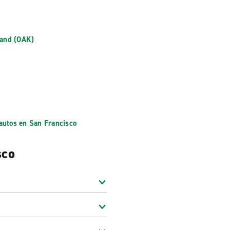
land (OAK)
 autos en San Francisco
sco