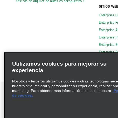
Oficinas de alquiler de autos en aeropuertos
SITIOS WE
Enterprise 
Enterprise F
Enterprise A
Enterprise I
Enterprise 
Enterprise R
Utilizamos cookies para mejorar su
experiencia
Nosotros y terceros utilizamos cookies y otras tecnologías nec
nuestro sitio, mejorar y personalizar su experiencia, realizar an
marketing. Para obtener más información, consulte nuestra
Pol
de cookies.
Términos de uso
Política de privacidad
Política de cookies
© 2026 Enterprise Holdings, Inc. Todos los derechos reservados