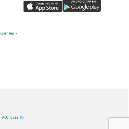
juveniles
AdChoices