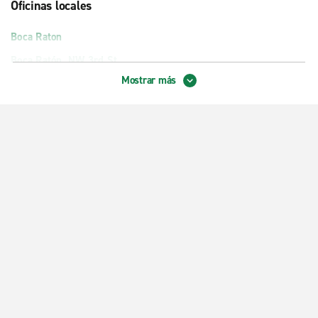
Oficinas locales
Boca Raton
Boca Ratón, NW 3rd St.
Mostrar más
Boca Ratón, U.S. Hwy. con Hwy. 441
Boynton Beach, Woolbright Rd.
Coral Springs, Turtle Run
Coral Springs, University Dr.
Coral Springs, Wyndham Lakes
Deerfield Beach
Delray Beach S. Federal Hwy.
Delray Beach S. Military Trail
Delray Beach, 6th Ave.
Fort Lauderdale-Wilton Manors