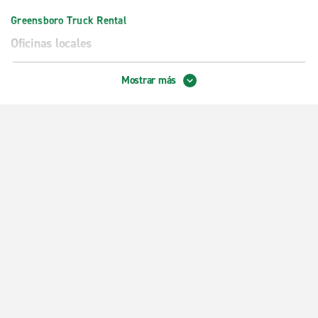
Greensboro Truck Rental
Oficinas locales
Centro de Greensboro
Mostrar más
Greensboro, Battleground Ave.
Greensboro, Cornwallis Dr.
Greensboro, Gate City con Merritt
Greensboro, Wendover Ave.
High Point