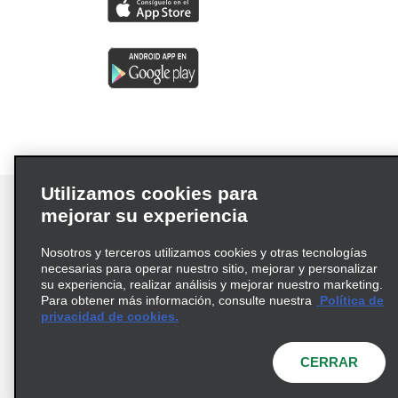
Utilizamos cookies para
mejorar su experiencia
Nosotros y terceros utilizamos cookies y otras tecnologías
Términos de uso
Política de privacidad
necesarias para operar nuestro sitio, mejorar y personalizar
Política de cookies
su experiencia, realizar análisis y mejorar nuestro marketing.
Para obtener más información, consulte nuestra
Política de
Información de Salud del Consumidor
privacidad de cookies.
Opciones de privacidad
AdChoices
© 2026 Enterprise Holdings, Inc. Todos los derechos
CERRAR
reservados