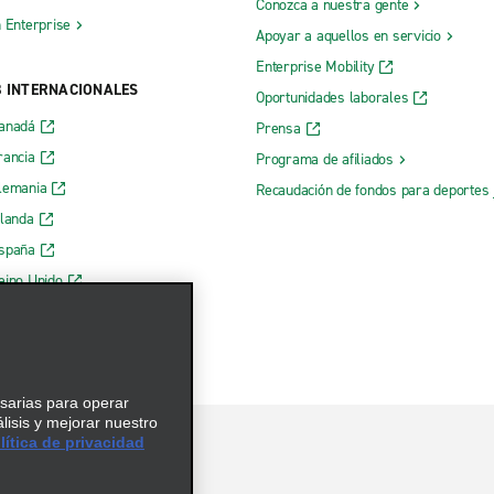
Conozca a nuestra gente
h Enterprise
Apoyar a aquellos en servicio
Enterprise Mobility
B INTERNACIONALES
Oportunidades laborales
Canadá
Prensa
rancia
Programa de afiliados
lemania
Recaudación de fondos para deportes 
rlanda
España
eino Unido
esarias para operar
álisis y mejorar nuestro
ítica de privacidad