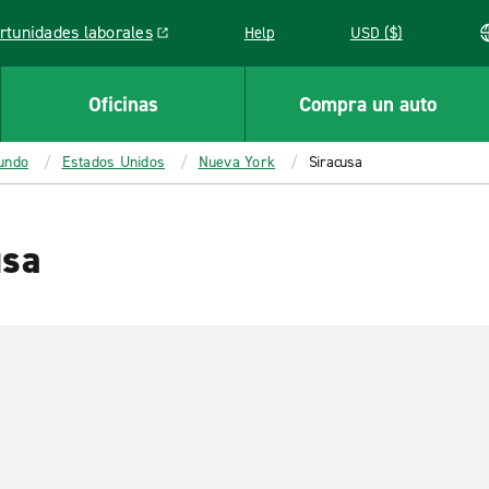
rtunidades laborales
Help
USD ($)
k opens in a new window
Oficinas
Compra un auto
mundo
Estados Unidos
Nueva York
Siracusa
usa