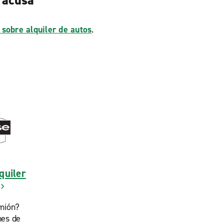
racusa
 sobre alquiler de autos
.
quiler
mión?
nes de