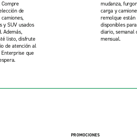
. Compre
mudanza, furgon
elección de
carga y camione
, camiones,
remolque están
as y SUV usados
disponibles para
d. Además,
diario, semanal 
é listo, disfrute
mensual.
io de atención al
e Enterprise que
espera.
PROMOCIONES