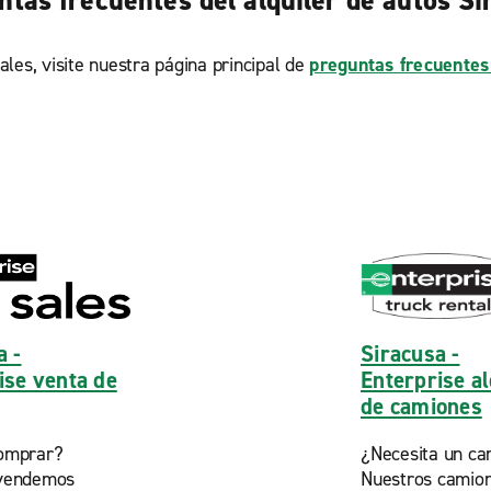
ntas frecuentes del alquiler de autos Si
ales, visite nuestra página principal de
preguntas frecuentes
a -
Siracusa -
ise venta de
Enterprise al
de camiones
omprar?
¿Necesita un ca
vendemos
Nuestros camio