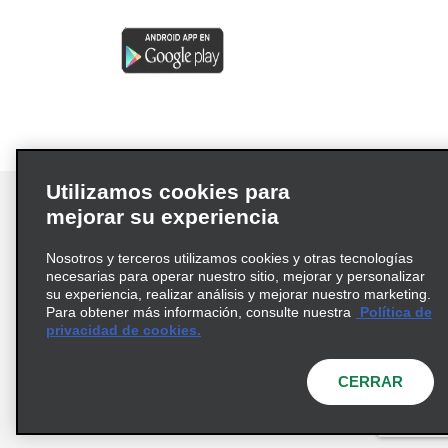
Utilizamos cookies para
mejorar su experiencia
Nosotros y terceros utilizamos cookies y otras tecnologías
Términos de uso
Política de privacidad
necesarias para operar nuestro sitio, mejorar y personalizar
Política de cookies
su experiencia, realizar análisis y mejorar nuestro marketing.
Para obtener más información, consulte nuestra
Política de
Información de Salud del Consumidor
privacidad de cookies.
Opciones de privacidad
AdChoices
© 2026 Enterprise Holdings, Inc. Todos los derechos
CERRAR
reservados