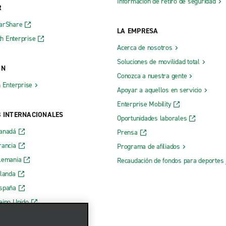
Información de retiro de seguridad
R
CarShare
LA EMPRESA
h Enterprise
Acerca de nosotros
Soluciones de movilidad total
ÓN
Conozca a nuestra gente
h Enterprise
Apoyar a aquellos en servicio
Enterprise Mobility
B INTERNACIONALES
Oportunidades laborales
Canadá
Prensa
rancia
Programa de afiliados
lemania
Recaudación de fondos para deportes 
rlanda
España
eino Unido