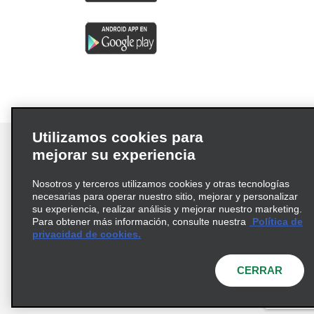
Utilizamos cookies para
mejorar su experiencia
Nosotros y terceros utilizamos cookies y otras tecnologías
Términos de uso
Política de privacidad
necesarias para operar nuestro sitio, mejorar y personalizar
Política de cookies
su experiencia, realizar análisis y mejorar nuestro marketing.
Para obtener más información, consulte nuestra
Política de
Información de Salud del Consumidor
privacidad de cookies.
Opciones de privacidad
AdChoices
© 2026 Enterprise Holdings, Inc. Todos los derechos
CERRAR
reservados