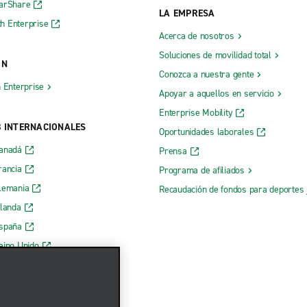
CarShare
LA EMPRESA
h Enterprise
Acerca de nosotros
Soluciones de movilidad total
ÓN
Conozca a nuestra gente
h Enterprise
Apoyar a aquellos en servicio
Enterprise Mobility
B INTERNACIONALES
Oportunidades laborales
Canadá
Prensa
rancia
Programa de afiliados
lemania
Recaudación de fondos para deportes 
rlanda
España
eino Unido