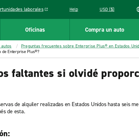
rtunidades laborales
Help
USD ($)
k opens in a new window
Oficinas
Compra un auto
 autos
Preguntas frecuentes sobre Enterprise Plus® en Estados Uni
ro de Enterprise Plus®?
os faltantes si olvidé propo
eservas de alquiler realizadas en Estados Unidos hasta seis me
ués de esta.
ón: