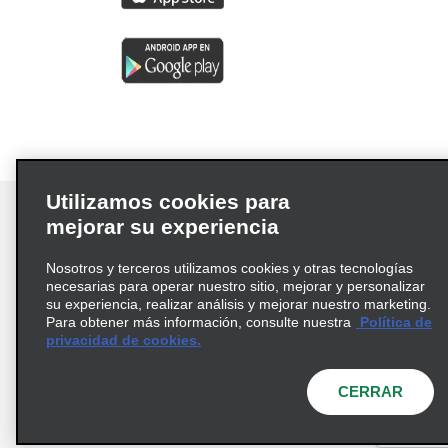
Utilizamos cookies para
mejorar su experiencia
Nosotros y terceros utilizamos cookies y otras tecnologías
Términos de uso
Política de privacidad
necesarias para operar nuestro sitio, mejorar y personalizar
Política de cookies
su experiencia, realizar análisis y mejorar nuestro marketing.
Para obtener más información, consulte nuestra
Política de
Información de Salud del Consumidor
privacidad de cookies.
Opciones de privacidad
AdChoices
© 2026 Enterprise Holdings, Inc. Todos los derechos
CERRAR
reservados