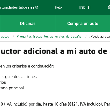
rtunidades laborales
Help
USD ($)
k opens in a new window
Oficinas
Compra un auto
 autos
Preguntas frecuentes generales de España
¿Puedo agregar
ctor adicional a mi auto de 
n los criterios a continuación:
s siguientes acciones:
rios
ario principal
0 (IVA incluido) por día, hasta 10 días (€121, IVA incluido). P
.