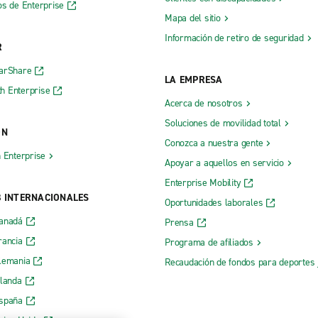
os de Enterprise
Mapa del sitio
Información de retiro de seguridad
R
CarShare
LA EMPRESA
h Enterprise
Acerca de nosotros
Soluciones de movilidad total
ÓN
Conozca a nuestra gente
h Enterprise
Apoyar a aquellos en servicio
Enterprise Mobility
B INTERNACIONALES
Oportunidades laborales
Canadá
Prensa
rancia
Programa de afiliados
lemania
Recaudación de fondos para deportes 
rlanda
España