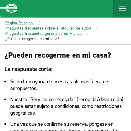
MAIN
CONTENT
Enterprise
Página Principal
Preguntas frecuentes sobre el alquiler de autos
Preguntas frecuentes generales de Francia
¿Pueden recogerme en mi casa?
¿Pueden recogerme en mi casa?
La respuesta corta:
Sí, en la mayoría de nuestras oficinas fuera de
aeropuertos.
Nuestro “Servicio de recogida” (recogida/devolución)
puede estar sujeto a condiciones, como restricciones
geográficas.
Una vez que se confirme su reserva, póngase en
contacto con su oficina de alquiler para conocer los