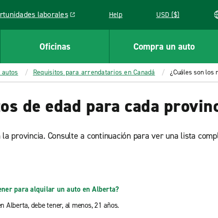
rtunidades laborales
Help
USD ($)
k opens in a new window
Oficinas
Compra un auto
 autos
Requisitos para arrendatarios en Canadá
¿Cuáles son los 
tos de edad para cada provin
la provincia. Consulte a continuación para ver una lista comp
ner para alquilar un auto en Alberta?
en Alberta, debe tener, al menos, 21 años.