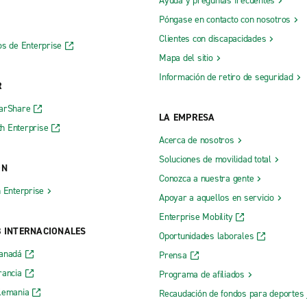
Ayuda y preguntas frecuentes
Póngase en contacto con nosotros
Clientes con discapacidades
os de Enterprise
Mapa del sitio
Información de retiro de seguridad
R
CarShare
LA EMPRESA
h Enterprise
Acerca de nosotros
Soluciones de movilidad total
ÓN
Conozca a nuestra gente
h Enterprise
Apoyar a aquellos en servicio
Enterprise Mobility
B INTERNACIONALES
Oportunidades laborales
Canadá
Prensa
rancia
Programa de afiliados
lemania
Recaudación de fondos para deportes 