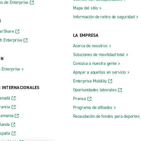
os de Enterprise
Mapa del sitio
Información de retiro de seguridad
R
CarShare
LA EMPRESA
h Enterprise
Acerca de nosotros
Soluciones de movilidad total
ÓN
Conozca a nuestra gente
h Enterprise
Apoyar a aquellos en servicio
Enterprise Mobility
B INTERNACIONALES
Oportunidades laborales
Canadá
Prensa
rancia
Programa de afiliados
lemania
Recaudación de fondos para deportes 
rlanda
España