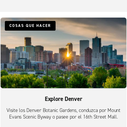
Centro de Denver, Five Points
Centro de Sheraton: Garage
Denver Northfield
COSAS QUE HACER
Denver, Hale
Denver, Platt Park
Denver, University Hills
Denver, Welby, AutoNation Collision
Denver-Glendale
Englewood
Golden
Highlands Ranch, County Line Pl.
Explore Denver
Highlands Ranch, Town Center Dr.
Visite los Denver Botanic Gardens, conduzca por Mount
Lakewood
Evans Scenic Byway o pasee por el 16th Street Mall.
Lakewood South