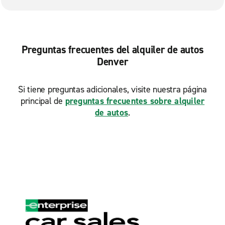
Littleton, Wadsworth Blvd.
Thornton E. 104th & Grant
Thornton W. 104th & Zuni
Preguntas frecuentes del alquiler de autos
Denver
Westminster
Wheat Ridge
Si tiene preguntas adicionales, visite nuestra página
principal de
preguntas frecuentes sobre alquiler
de autos
.