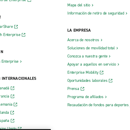
Mapa del sitio
Información de retiro de seguridad
R
CarShare
LA EMPRESA
h Enterprise
Acerca de nosotros
Soluciones de movilidad total
ÓN
Conozca a nuestra gente
h Enterprise
Apoyar a aquellos en servicio
Enterprise Mobility
B INTERNACIONALES
Oportunidades laborales
Canadá
Prensa
rancia
Programa de afiliados
lemania
Recaudación de fondos para deportes 
rlanda
España
eino Unido