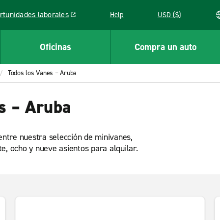
rtunidades laborales
Help
USD ($)
k opens in a new window
Oficinas
Compra un auto
Todos los Vanes – Aruba
s – Aruba
 entre nuestra selección de minivanes,
e, ocho y nueve asientos para alquilar.