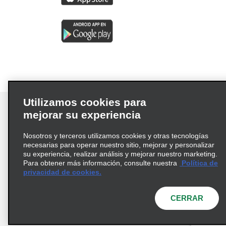
Utilizamos cookies para
mejorar su experiencia
Nosotros y terceros utilizamos cookies y otras tecnologías
Términos de uso
Política de privacidad
necesarias para operar nuestro sitio, mejorar y personalizar
Política de cookies
su experiencia, realizar análisis y mejorar nuestro marketing.
Para obtener más información, consulte nuestra
Política de
Información de Salud del Consumidor
privacidad de cookies.
Opciones de privacidad
AdChoices
© 2026 Enterprise Holdings, Inc. Todos los derechos
CERRAR
reservados