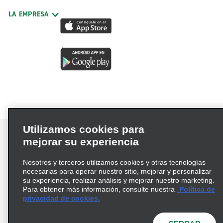
LA EMPRESA
Utilizamos cookies para
mejorar su experiencia
Nosotros y terceros utilizamos cookies y otras tecnologías
Términos de uso
Política de privacidad
necesarias para operar nuestro sitio, mejorar y personalizar
Política de cookies
su experiencia, realizar análisis y mejorar nuestro marketing.
Para obtener más información, consulte nuestra
Política de
Información de Salud del Consumidor
privacidad de cookies.
Opciones de privacidad
AdChoices