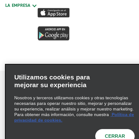
LA EMPRESA
Utilizamos cookies para
mejorar su experiencia
Nosotros y terceros utilizamos cookies y otras tecnologías
Términos de uso
Política de privacidad
necesarias para operar nuestro sitio, mejorar y personalizar
Política de cookies
su experiencia, realizar análisis y mejorar nuestro marketing.
Para obtener más información, consulte nuestra
Política de
Información de Salud del Consumidor
privacidad de cookies.
Opciones de privacidad
AdChoices
© 2026 Enterprise Holdings, Inc. Todos los derechos
CERRAR