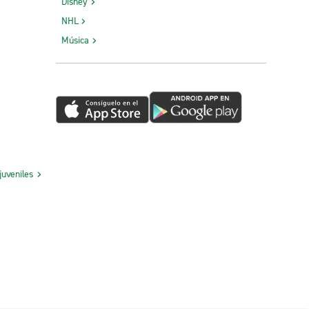
Disney
NHL
Música
juveniles