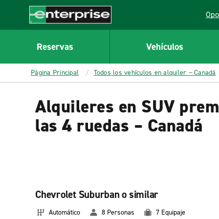
MAIN
Opo
CONTENT
Lin
Enterprise
Reservas
Vehículos
Página Principal
Todos los vehículos en alquiler – Canadá
Alquileres en SUV prem
las 4 ruedas – Canadá
Chevrolet Suburban o similar
Automático
8 Personas
7 Equipaje