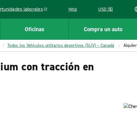
rtunidades laborales
Help
USD ($)
k opens in a new window
Oficinas
Compra un auto
Todos los Vehículos utilitarios deportivos (SUV) – Canadá
Alquile
ium con tracción en