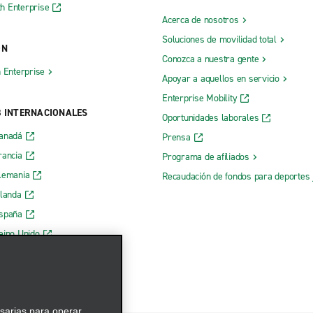
h Enterprise
Acerca de nosotros
Soluciones de movilidad total
ÓN
Conozca a nuestra gente
h Enterprise
Apoyar a aquellos en servicio
Enterprise Mobility
B INTERNACIONALES
Oportunidades laborales
Canadá
Prensa
rancia
Programa de afiliados
lemania
Recaudación de fondos para deportes 
rlanda
España
eino Unido
esarias para operar