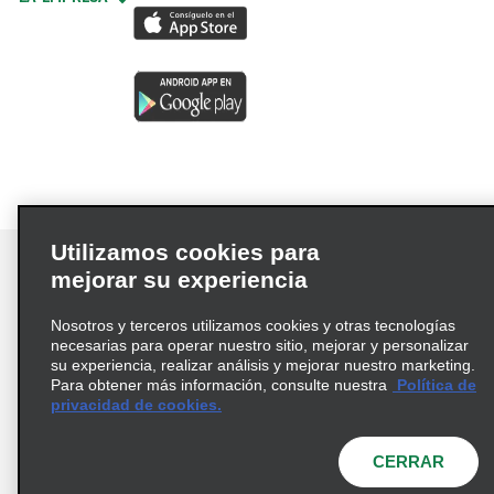
Utilizamos cookies para
mejorar su experiencia
Nosotros y terceros utilizamos cookies y otras tecnologías
Términos de uso
Política de privacidad
necesarias para operar nuestro sitio, mejorar y personalizar
Política de cookies
su experiencia, realizar análisis y mejorar nuestro marketing.
Para obtener más información, consulte nuestra
Política de
Información de Salud del Consumidor
privacidad de cookies.
Opciones de privacidad
AdChoices
© 2026 Enterprise Holdings, Inc. Todos los derechos
CERRAR
reservados