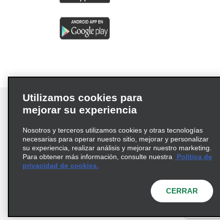
Utilizamos cookies para
mejorar su experiencia
Nosotros y terceros utilizamos cookies y otras tecnologías
Términos de uso
Política de privacidad
necesarias para operar nuestro sitio, mejorar y personalizar
Política de cookies
su experiencia, realizar análisis y mejorar nuestro marketing.
Para obtener más información, consulte nuestra
Política de
Información de Salud del Consumidor
privacidad de cookies.
Opciones de privacidad
AdChoices
© 2026 Enterprise Holdings, Inc. Todos los derechos
CERRAR
reservados