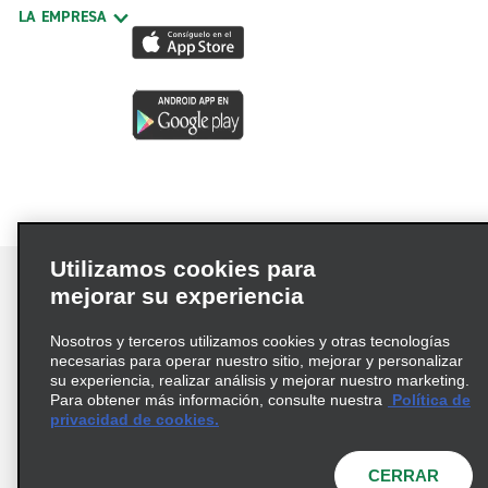
LA EMPRESA
Utilizamos cookies para
mejorar su experiencia
Nosotros y terceros utilizamos cookies y otras tecnologías
Términos de uso
Política de privacidad
necesarias para operar nuestro sitio, mejorar y personalizar
Política de cookies
su experiencia, realizar análisis y mejorar nuestro marketing.
Para obtener más información, consulte nuestra
Política de
Información de Salud del Consumidor
privacidad de cookies.
Opciones de privacidad
AdChoices
© 2026 Enterprise Holdings, Inc. Todos los derechos
CERRAR