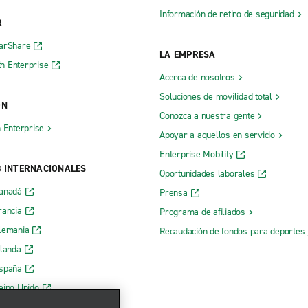
Información de retiro de seguridad
R
CarShare
LA EMPRESA
h Enterprise
Acerca de nosotros
Soluciones de movilidad total
ÓN
Conozca a nuestra gente
h Enterprise
Apoyar a aquellos en servicio
Enterprise Mobility
B INTERNACIONALES
Oportunidades laborales
Canadá
Prensa
rancia
Programa de afiliados
lemania
Recaudación de fondos para deportes 
rlanda
España
eino Unido