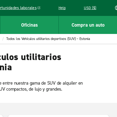
rtunidades laborales
Help
USD ($)
k opens in a new window
Oficinas
Compra un auto
Todos los Vehículos utilitarios deportivos (SUV) – Estonia
ulos utilitarios
nia
ne entre nuestra gama de SUV de alquiler en
SUV compactos, de lujo y grandes.