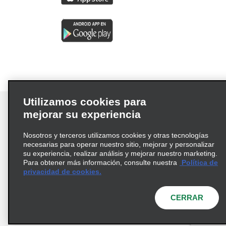
Utilizamos cookies para
mejorar su experiencia
Nosotros y terceros utilizamos cookies y otras tecnologías
Términos de uso
Política de privacidad
necesarias para operar nuestro sitio, mejorar y personalizar
Política de cookies
su experiencia, realizar análisis y mejorar nuestro marketing.
Para obtener más información, consulte nuestra
Política de
Información de Salud del Consumidor
privacidad de cookies.
Opciones de privacidad
AdChoices
© 2026 Enterprise Holdings, Inc. Todos los derechos
CERRAR
reservados