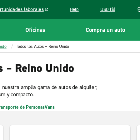
rtunidades laborales
Help
USD ($)
k opens in a new window
Oficinas
Compra un auto
nido
Todos los Autos – Reino Unido
s – Reino Unido
re nuestra amplia gama de autos de alquiler,
ium y compacto.
ransporte de Personas
Vans