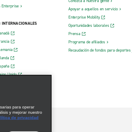
Conozca a nuestra gente
h Enterprise
Apoyar a aquellos en servicio
Enterprise Mobility
B INTERNACIONALES
Oportunidades laborales
Canadá
Prensa
rancia
Programa de afiliados
lemania
Recaudación de fondos para deportes 
rlanda
España
eino Unido
esarias para operar
álisis y mejorar nuestro
ítica de privacidad