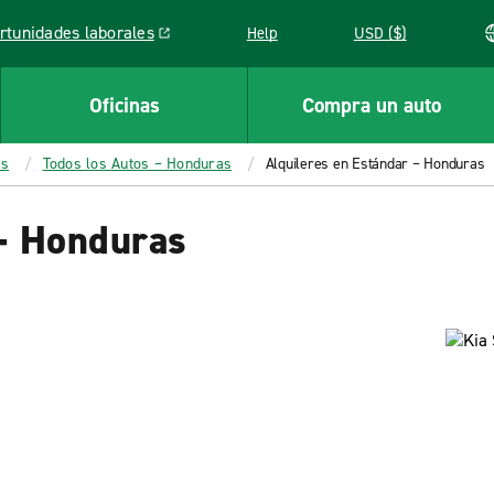
rtunidades laborales
Help
USD ($)
k opens in a new window
Oficinas
Compra un auto
as
Todos los Autos – Honduras
Alquileres en Estándar – Honduras
 – Honduras