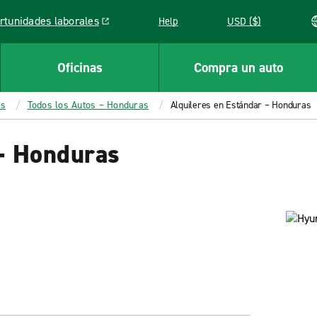
rtunidades laborales
Help
USD ($)
k opens in a new window
Oficinas
Compra un auto
as
Todos los Autos – Honduras
Alquileres en Estándar – Honduras
 – Honduras