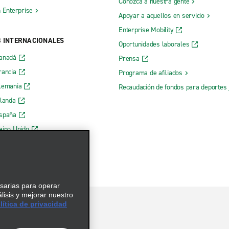
Conozca a nuestra gente
h Enterprise
Apoyar a aquellos en servicio
Enterprise Mobility
B INTERNACIONALES
Oportunidades laborales
Canadá
Prensa
rancia
Programa de afiliados
lemania
Recaudación de fondos para deportes 
rlanda
España
eino Unido
esarias para operar
álisis y mejorar nuestro
ítica de privacidad