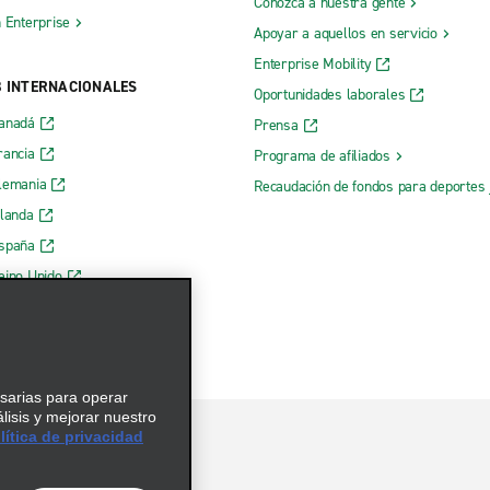
Conozca a nuestra gente
h Enterprise
Apoyar a aquellos en servicio
Enterprise Mobility
B INTERNACIONALES
Oportunidades laborales
Canadá
Prensa
rancia
Programa de afiliados
lemania
Recaudación de fondos para deportes 
rlanda
España
eino Unido
esarias para operar
álisis y mejorar nuestro
ítica de privacidad