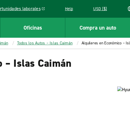
rtunidades laborales
Help
USD ($)
k opens in a new window
Oficinas
Compra un auto
aimán
Todos los Autos – Islas Caimán
Alquileres en Económico – Is
o – Islas Caimán