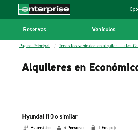
MAIN
Opo
CONTENT
Lin
Enterprise
Reservas
Vehículos
Página Principal
Todos los vehículos en alquiler – Islas C
Alquileres en Económic
Hyundai i10 o similar
Automático
4 Personas
1 Equipaje