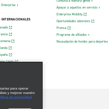
Conozca a nuestra gente
h Enterprise
Apoyar a aquellos en servicio
Enterprise Mobility
B INTERNACIONALES
Oportunidades laborales
Canadá
Prensa
rancia
Programa de afiliados
lemania
Recaudación de fondos para deportes 
rlanda
España
eino Unido
esarias para operar
álisis y mejorar nuestro
ítica de privacidad