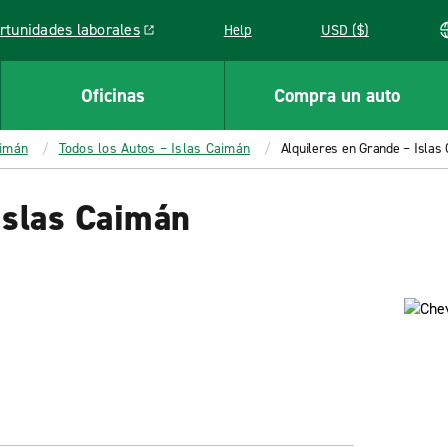
rtunidades laborales
Help
USD ($)
k opens in a new window
Oficinas
Compra un auto
aimán
Todos los Autos – Islas Caimán
Alquileres en Grande – Islas
Islas Caimán