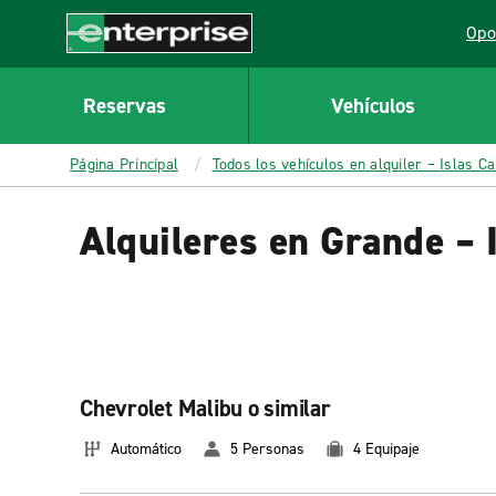
MAIN
Opo
CONTENT
Lin
Enterprise
Reservas
Vehículos
Página Principal
Todos los vehículos en alquiler – Islas C
Alquileres en Grande – 
Chevrolet Malibu o similar
Automático
5 Personas
4 Equipaje