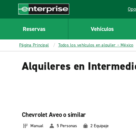
MAIN
Opo
CONTENT
Lin
Enterprise
Reservas
Vehículos
Página Principal
Todos los vehículos en alquiler – México
Alquileres en Intermedi
Chevrolet Aveo o similar
Manual
5 Personas
2 Equipaje