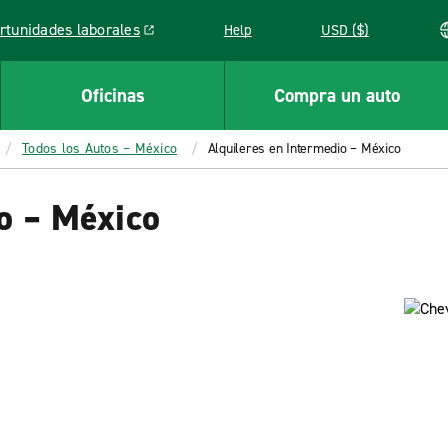
rtunidades laborales
Help
USD ($)
k opens in a new window
Oficinas
Compra un auto
Todos los Autos – México
Alquileres en Intermedio – México
o – México