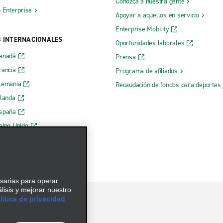
Conozca a nuestra gente
h Enterprise
Apoyar a aquellos en servicio
Enterprise Mobility
B INTERNACIONALES
Oportunidades laborales
Canadá
Prensa
rancia
Programa de afiliados
lemania
Recaudación de fondos para deportes 
rlanda
España
eino Unido
esarias para operar
álisis y mejorar nuestro
ítica de privacidad