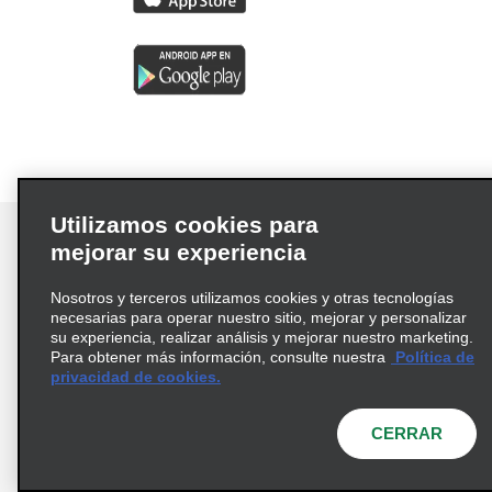
Utilizamos cookies para
mejorar su experiencia
Nosotros y terceros utilizamos cookies y otras tecnologías
Términos de uso
Política de privacidad
necesarias para operar nuestro sitio, mejorar y personalizar
Política de cookies
su experiencia, realizar análisis y mejorar nuestro marketing.
Para obtener más información, consulte nuestra
Política de
Información de Salud del Consumidor
privacidad de cookies.
Opciones de privacidad
AdChoices
© 2026 Enterprise Holdings, Inc. Todos los derechos
CERRAR
reservados