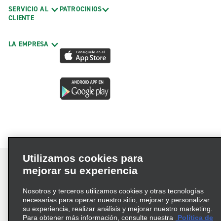
SERVICIO AL
PATROCINIOS
CLIENTE
LA EMPRESA
Utilizamos cookies para
mejorar su experiencia
Nosotros y terceros utilizamos cookies y otras tecnologías
Términos de uso
Política de privacidad
necesarias para operar nuestro sitio, mejorar y personalizar
Política de cookies
su experiencia, realizar análisis y mejorar nuestro marketing.
Para obtener más información, consulte nuestra
Política de