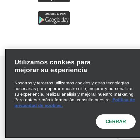
Utilizamos cookies para
mejorar su experiencia
Nosotros y terceros utilizamos cookies y otras tecnologías
Términos de uso
Política de privacidad
necesarias para operar nuestro sitio, mejorar y personalizar
Política de cookies
su experiencia, realizar análisis y mejorar nuestro marketing.
Para obtener más información, consulte nuestra
Política de
Información de Salud del Consumidor
privacidad de cookies.
Opciones de privacidad
AdChoices
© 2026 Enterprise Holdings, Inc. Todos los derechos
CERRAR
reservados