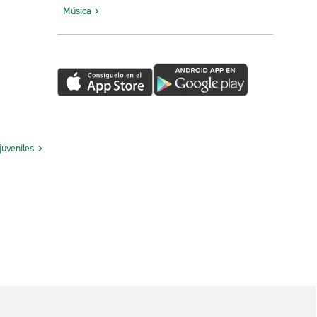
Música
juveniles