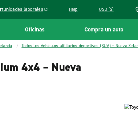
rtunidades laborales
Help
USD ($)
k opens in a new window
Oficinas
Compra un auto
Zelanda
Todos los Vehículos utilitarios deportivos (SUV) – Nueva Zela
mium 4x4 – Nueva