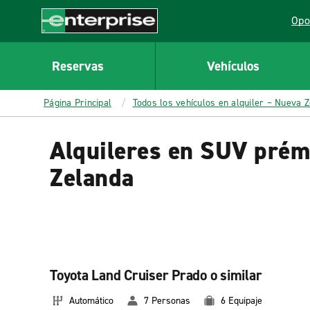
MAIN
Opo
CONTENT
Lin
Enterprise
Reservas
Vehículos
Página Principal
Todos los vehículos en alquiler – Nueva 
Alquileres en SUV pré
Zelanda
Toyota Land Cruiser Prado o similar
Automático
7 Personas
6 Equipaje