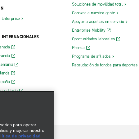
Soluciones de movilidad total
ÓN
Conozca a nuestra gente
h Enterprise
Apoyar a aquellos en servicio
Enterprise Mobility
B INTERNACIONALES
Oportunidades laborales
Canadá
Prensa
rancia
Programa de afiliados
lemania
Recaudación de fondos para deportes 
rlanda
España
eino Unido
esarias para operar
álisis y mejorar nuestro
ítica de privacidad