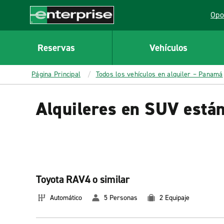
MAIN
Opo
CONTENT
Lin
Enterprise
Reservas
Vehículos
Página Principal
Todos los vehículos en alquiler – Panamá
Alquileres en SUV está
Toyota RAV4 o similar
Automático
5 Personas
2 Equipaje