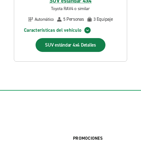
SUV estándar 4x4
Toyota RAV4 o similar
Personas
Equipaje
Automático
5
3
Características del vehículo
SUV estándar 4x4
Detalles
PROMOCIONES