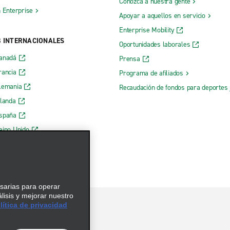
Conozca a nuestra gente
h Enterprise
Apoyar a aquellos en servicio
Enterprise Mobility
B INTERNACIONALES
Oportunidades laborales
Canadá
Prensa
rancia
Programa de afiliados
lemania
Recaudación de fondos para deportes 
rlanda
España
eino Unido
esarias para operar
álisis y mejorar nuestro
ítica de privacidad