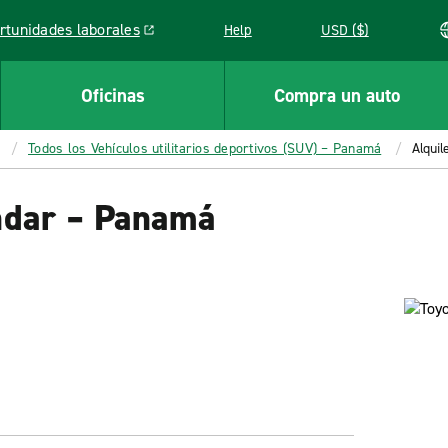
rtunidades laborales
Help
USD ($)
k opens in a new window
Oficinas
Compra un auto
Todos los Vehículos utilitarios deportivos (SUV) – Panamá
Alqui
ndar – Panamá