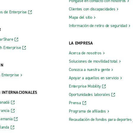
Póngase en contacto con nosotros
Clientes con discapacidades
os de Enterprise
Mapa del sitio
Información de retiro de seguridad
R
CarShare
LA EMPRESA
h Enterprise
Acerca de nosotros
Soluciones de movilidad total
ÓN
Conozca a nuestra gente
h Enterprise
Apoyar a aquellos en servicio
Enterprise Mobility
B INTERNACIONALES
Oportunidades laborales
Canadá
Prensa
rancia
Programa de afiliados
lemania
Recaudación de fondos para deportes 
rlanda