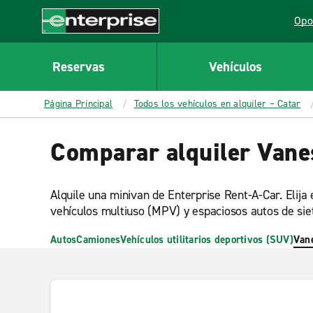
MAIN
Opo
CONTENT
Lin
Enterprise
Reservas
Vehículos
Página Principal
Todos los vehículos en alquiler – Catar
Comparar alquiler Vane
Alquile una minivan de Enterprise Rent-A-Car. Elija
vehículos multiuso (MPV) y espaciosos autos de siet
Autos
Camiones
Vehículos utilitarios deportivos (SUV)
Van