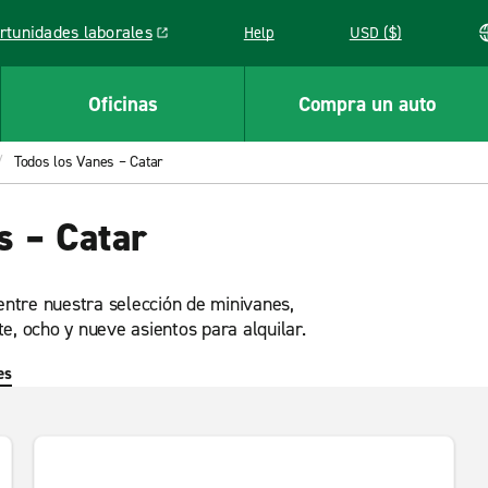
rtunidades laborales
Help
USD ($)
k opens in a new window
Oficinas
Compra un auto
Todos los Vanes – Catar
s – Catar
 entre nuestra selección de minivanes,
e, ocho y nueve asientos para alquilar.
es