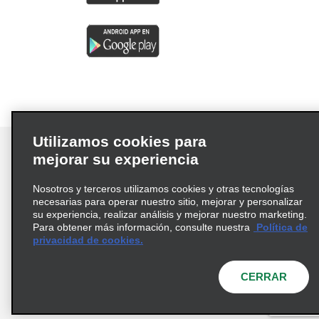
Utilizamos cookies para
mejorar su experiencia
Nosotros y terceros utilizamos cookies y otras tecnologías
Términos de uso
Política de privacidad
necesarias para operar nuestro sitio, mejorar y personalizar
Política de cookies
su experiencia, realizar análisis y mejorar nuestro marketing.
Para obtener más información, consulte nuestra
Política de
Información de Salud del Consumidor
privacidad de cookies.
Opciones de privacidad
AdChoices
© 2026 Enterprise Holdings, Inc. Todos los derechos
CERRAR
reservados