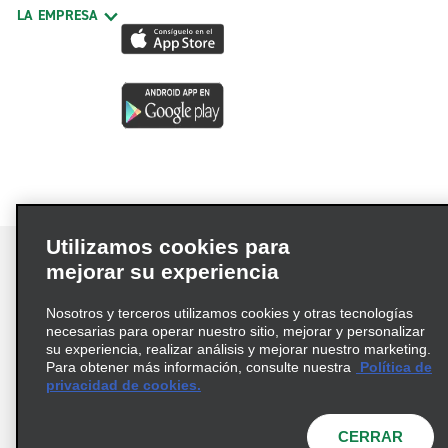
LA EMPRESA
Utilizamos cookies para
mejorar su experiencia
Nosotros y terceros utilizamos cookies y otras tecnologías
Términos de uso
Política de privacidad
necesarias para operar nuestro sitio, mejorar y personalizar
Política de cookies
su experiencia, realizar análisis y mejorar nuestro marketing.
Para obtener más información, consulte nuestra
Política de
Información de Salud del Consumidor
privacidad de cookies.
Opciones de privacidad
AdChoices
© 2026 Enterprise Holdings, Inc. Todos los derechos
CERRAR