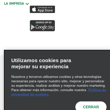
LA EMPRESA
Utilizamos cookies para
mejorar su experiencia
Nosotros y terceros utilizamos cookies y otras tecnologías
Términos de uso
Política de privacidad
necesarias para operar nuestro sitio, mejorar y personalizar
Política de cookies
su experiencia, realizar análisis y mejorar nuestro marketing.
Para obtener más información, consulte nuestra
Política de
Información de Salud del Consumidor
privacidad de cookies.
Opciones de privacidad
AdChoices
© 2026 Enterprise Holdings, Inc. Todos los derechos
CERRAR