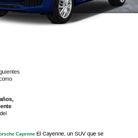
iguientes
s como
años,
mente
del
El Cayenne, un SUV que se
orsche Cayenne