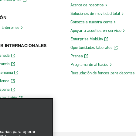
Acerca de nosotros
Soluciones de movilidad total
IÓN
Conozca a nuestra gente
h Enterprise
Apoyar a aquellos en servicio
Enterprise Mobility
EB INTERNACIONALES
Oportunidades laborales
Canadá
Prensa
rancia
Programa de afiliados
lemania
Recaudación de fondos para deportes 
rlanda
España
eino Unido
esarias para operar