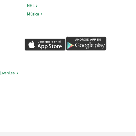
NHL
Música
juveniles