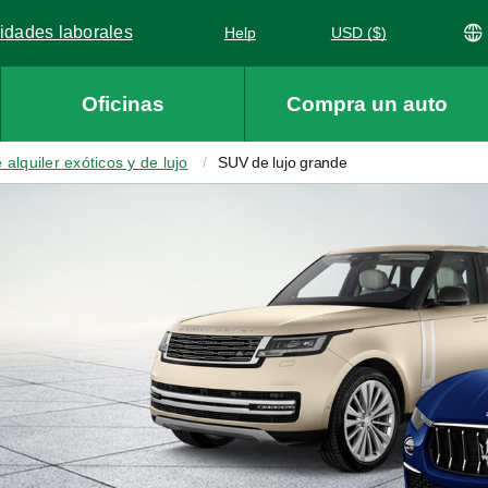
idades laborales
Help
USD ($)
ens in a new window
Oficinas
Compra un auto
 alquiler exóticos y de lujo
SUV de lujo grande