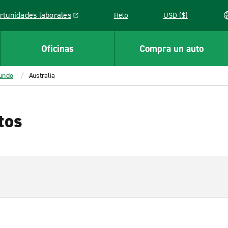
rtunidades laborales
Help
USD ($)
k opens in a new window
Oficinas
Compra un auto
mundo
Australia
tos