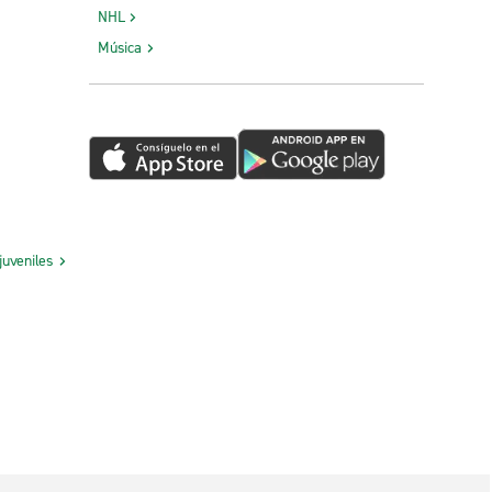
NHL
Música
juveniles