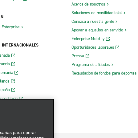
Acerca de nosotros
Soluciones de movilidad total
ÓN
Conozca a nuestra gente
h Enterprise
Apoyar a aquellos en servicio
Enterprise Mobility
B INTERNACIONALES
Oportunidades laborales
Canadá
Prensa
rancia
Programa de afiliados
lemania
Recaudación de fondos para deportes 
rlanda
España
eino Unido
esarias para operar