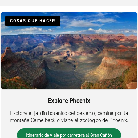
Peoria
Phoenix E. McDowell Rd.
COSAS QUE HACER
Phoenix W. Camelback Rd.
Phoenix, 28th con Bell
Phoenix, Ahwatukee Foothills
Phoenix, Avondale
Phoenix, Bill Luke Chrysler
Phoenix, Camelback Collision Center
Phoenix, Maryvale Village
Phoenix, North Mountain Village
Explore Phoenix
Phoenix, South Mountain Village
Explore el jardín botánico del desierto, camine por la
Phoenix, Bell Rd. Autopark Autopark
montaña Camelback o visite el zoológico de Phoenix.
Scottsdale, McDowell con Scottsdale Rd.
Scottsdale, Shea con Scottsdale Rd.
Itinerario de viaje por carretera al Gran Cañón