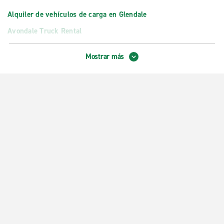
Alquiler de vehículos de carga en Glendale
Avondale Truck Rental
Phoenix Truck Rental en N. 24th St.
Mostrar más
Tempe Truck Rental
Truck Rental Scottsdale
Oficinas exóticas
Apto. Int. de Phoenix-Sky Harbor, vehículos exóticos
Oficinas locales
Downtown Phoenix S. 7th St.
Glendale
Glendale, 43rd con Bell
Mesa, Alma Gardens