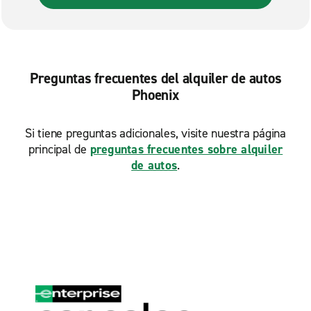
Tempe S. Priest Dr.
Tempe, Curry con McClintock
Tempe, Holdeman
Preguntas frecuentes del alquiler de autos
Tempe, Optimist Park
Phoenix
Si tiene preguntas adicionales, visite nuestra página
principal de
preguntas frecuentes sobre alquiler
de autos
.