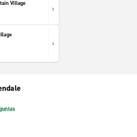
ain Village
llage
endale
guntas