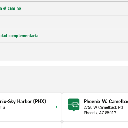
en el camino
lidad complementaria
enix-Sky Harbor (PHX)
Phoenix W. Camelba
r S
2750 W Camelback Rd
Phoenix, AZ 85017