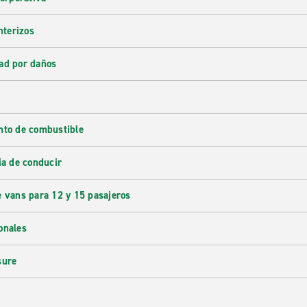
nterizos
ad por daños
nto de combustible
ia de conducir
e vans para 12 y 15 pasajeros
onales
sure