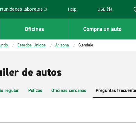
rtunidades laborales
Help
USD ($)
k opens in a new window
Oficinas
Compra un auto
mundo
Estados Unidos
Arizona
Glendale
iler de autos
io regular
Pólizas
Oficinas cercanas
Preguntas frecuent