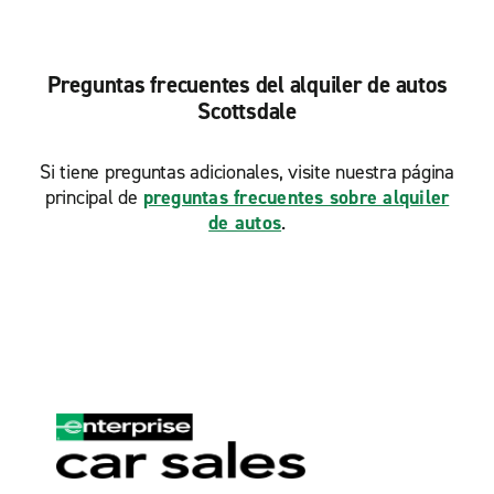
Scottsdale, Greenway Loop
Scottsdale, Hayden con Raintree
Preguntas frecuentes del alquiler de autos
Scottsdale, McDowell con Scottsdale Rd.
Scottsdale
Scottsdale, Shea con Scottsdale Rd.
Tempe S. Priest Dr.
Si tiene preguntas adicionales, visite nuestra página
principal de
preguntas frecuentes sobre alquiler
Tempe, Curry con McClintock
de autos
.
Tempe, Holdeman
Tempe, Optimist Park