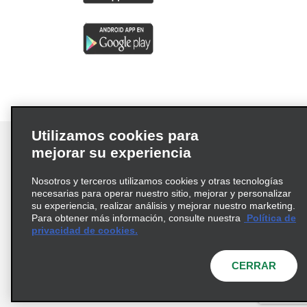
Utilizamos cookies para
mejorar su experiencia
Nosotros y terceros utilizamos cookies y otras tecnologías
Términos de uso
Política de privacidad
necesarias para operar nuestro sitio, mejorar y personalizar
Política de cookies
su experiencia, realizar análisis y mejorar nuestro marketing.
Para obtener más información, consulte nuestra
Política de
Información de Salud del Consumidor
privacidad de cookies.
Opciones de privacidad
AdChoices
© 2026 Enterprise Holdings, Inc. Todos los derechos
CERRAR
reservados