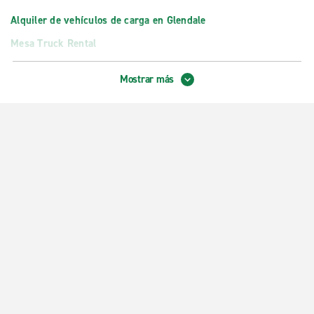
Alquiler de vehículos de carga en Glendale
Mesa Truck Rental
Phoenix Truck Rental en N. 24th St.
Mostrar más
Tempe Truck Rental
Truck Rental Scottsdale
Oficinas exóticas
Apto. Int. de Phoenix-Sky Harbor, vehículos exóticos
Scottsdale, Exotics
Oficinas locales
Centro de Chandler
Downtown Phoenix S. 7th St.
Fountain Hills