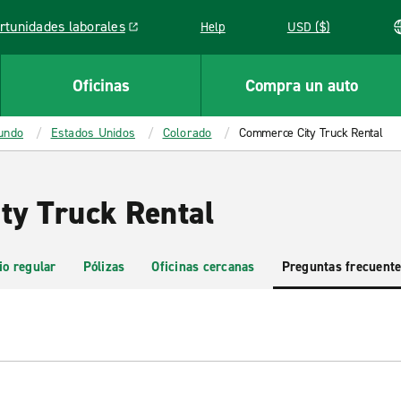
rtunidades laborales
Help
USD ($)
k opens in a new window
Oficinas
Compra un auto
mundo
Estados Unidos
Colorado
Commerce City Truck Rental
y Truck Rental
io regular
Pólizas
Oficinas cercanas
Preguntas frecuent