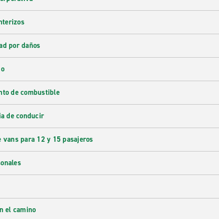
nterizos
ad por daños
do
nto de combustible
ia de conducir
e vans para 12 y 15 pasajeros
sonales
en el camino