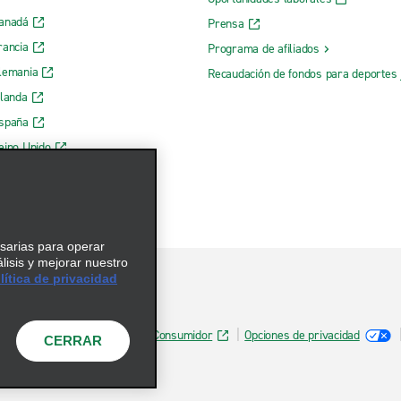
Canadá
Prensa
rancia
Programa de afiliados
lemania
Recaudación de fondos para deportes 
rlanda
España
eino Unido
esarias para operar
álisis y mejorar nuestro
ítica de privacidad
Información de Salud del Consumidor
Opciones de privacidad
CERRAR