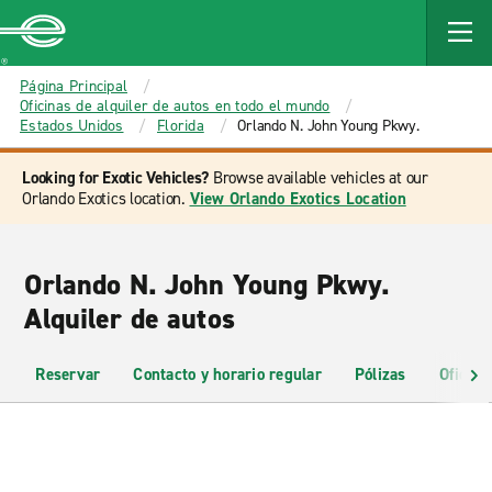
MAIN
CONTENT
Enterprise
Página Principal
Oficinas de alquiler de autos en todo el mundo
Estados Unidos
Florida
Orlando N. John Young Pkwy.
Looking for Exotic Vehicles?
Browse available vehicles at our
Orlando Exotics location.
View Orlando Exotics Location
Orlando N. John Young Pkwy.
Alquiler de autos
Reservar
Contacto y horario regular
Pólizas
Oficina